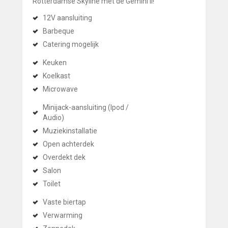
Rotterdamse Skyline met de Gemini II!
12V aansluiting
Barbeque
Catering mogelijk
Keuken
Koelkast
Microwave
Minijack-aansluiting (Ipod /
Audio)
Muziekinstallatie
Open achterdek
Overdekt dek
Salon
Toilet
Vaste biertap
Verwarming