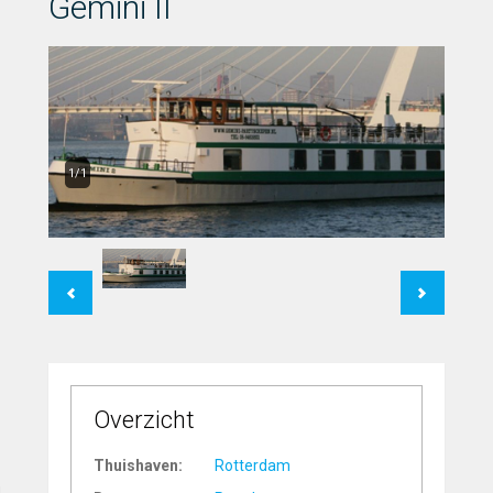
Gemini II
1/1
Previous
Next
Overzicht
Thuishaven:
Rotterdam