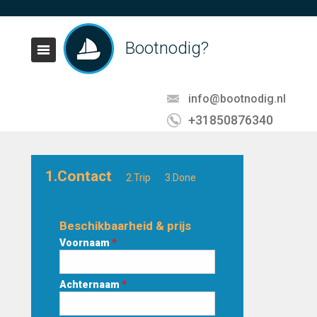
Bootnodig?
info@bootnodig.nl
+31850876340
1.Contact
2.Trip
3.Done
Beschikbaarheid & prijs
Voornaam
*
Achternaam
*