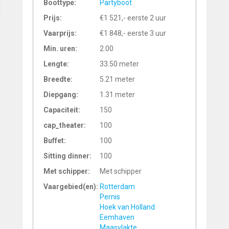
Boottype:
Partyboot
Prijs:
€1 521,- eerste 2 uur
Vaarprijs:
€1 848,- eerste 3 uur
Min. uren:
2.00
Lengte:
33.50 meter
Breedte:
5.21 meter
Diepgang:
1.31 meter
Capaciteit:
150
cap_theater:
100
Buffet:
100
Sitting dinner:
100
Met schipper:
Met schipper
Vaargebied(en):
Rotterdam
Pernis
Hoek van Holland
Eemhaven
Maasvlakte