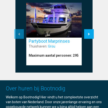
Partyboot Marprinses
Partyboo
Thuishaven:
Grou
Thuishave
Maximum aantal personen:
295
Maximum a
Over huren bij Bootnodig
Welkom op Bootnodig! Hier vindt u het compleetste overzicht
van boten van Nederland. Door onze jarenlange ervaring en ons
opgebouwde netwerk kunnen we u bijna altijd helpen aan een