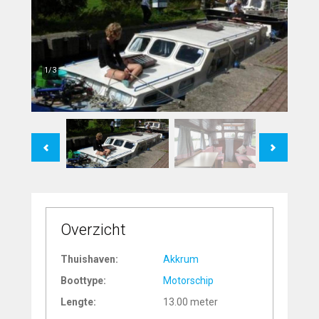
1/3
Previous
Next
Overzicht
Thuishaven:
Akkrum
Boottype:
Motorschip
Lengte:
13.00 meter