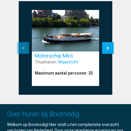
Motorschip Miró
Motorsc
Thuishaven:
Maastricht
Thuishave
Maximum aantal personen:
25
Maximum a
Over huren bij Bootnodig
Welkom op Bootnodig! Hier vindt u het compleetste overzicht
van boten van Nederland. Door onze jarenlange ervaring en ons