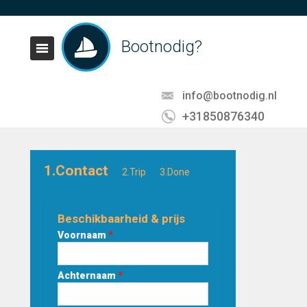
Bootnodig?
info@bootnodig.nl
+31850876340
1.Contact
2.Trip
3.Done
Beschikbaarheid & prijs
Voornaam
*
Achternaam
*