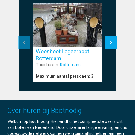
Woonboot Logeerboot
Woonboo
Rotterdam
Thuishave
Thuishaven:
Rotterdam
Maximum a
Maximum aantal personen:
3
Over huren bij Bootnodig
Welkom op Bootnodig! Hier vindt u het compleetste overzicht
van boten van Nederland. Door onze jarenlange ervaring en ons
opgebouwde netwerk kunnen we u bijna altijd helpen aan een