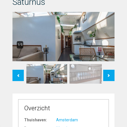
Saturnus
1/5
Previous
Next
Overzicht
Thuishaven:
Amsterdam