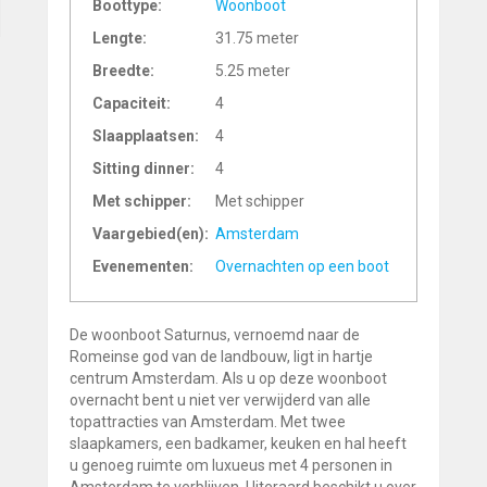
Boottype:
Woonboot
Lengte:
31.75 meter
Breedte:
5.25 meter
Capaciteit:
4
Slaapplaatsen:
4
Sitting dinner:
4
Met schipper:
Met schipper
Vaargebied(en):
Amsterdam
Evenementen:
Overnachten op een boot
De woonboot Saturnus, vernoemd naar de
Romeinse god van de landbouw, ligt in hartje
centrum Amsterdam. Als u op deze woonboot
overnacht bent u niet ver verwijderd van alle
topattracties van Amsterdam. Met twee
slaapkamers, een badkamer, keuken en hal heeft
u genoeg ruimte om luxueus met 4 personen in
Amsterdam te verblijven. Uiteraard beschikt u over