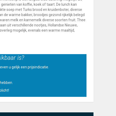
 genieten van koffie, koek of taart. De lunch kan
kte soep met Turks brood en kruidenboter, diverse
an de warme bakker, broodjes gezond rijkelijk belegd
swaren melk en karnemelk diverse soorten fruit. Thee
an uit verschillende nootjes, Hollandse Nieuwe,
n overleg mogelijk, evenals een warme maaltijd,
ikbaar is?
ven u gelijk een prijsindicatie.
u hebben.
licht!