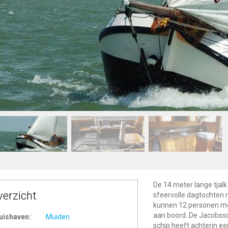
De 14 meter lange tjal
verzicht
sfeervolle dagtochten
kunnen 12 personen me
aan boord. De Jacobssc
uishaven:
Muiden
schip heeft achterin een