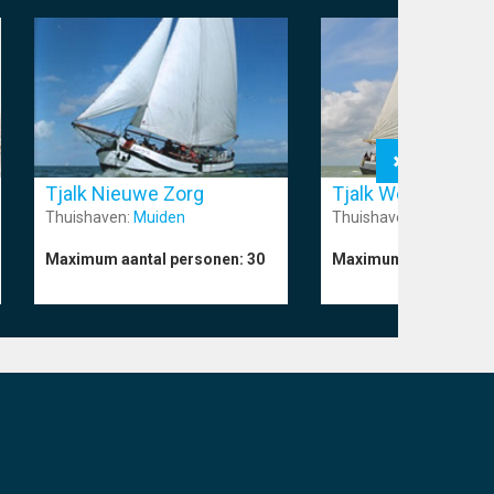
Tjalk Nieuwe Zorg
Tjalk Wending
Thuishaven:
Muiden
Thuishaven:
Stavoren
Maximum aantal personen:
30
Maximum aantal pers