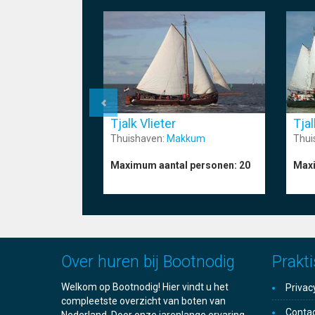
Tjalk Vlieter
Tja
Thuishaven:
Makkum
Thui
Maximum aantal personen:
20
Maxi
Over huren bij Bootnodig
Prakti
Welkom op Bootnodig! Hier vindt u het
Privac
compleetste overzicht van boten van
Conta