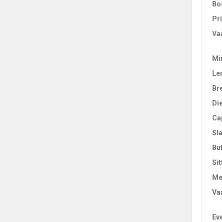
Bo
Pri
Va
Mi
Le
Br
Di
Ca
Sl
Bu
Sit
Me
Va
Ev