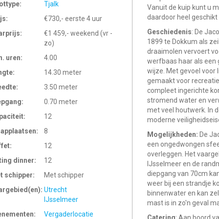
ottype:
Tjalk
Vanuit de kuip kunt u m
daardoor heel geschik
js:
€730,- eerste 4 uur
Geschiedenis
: De Jac
arprijs:
€1 459,- weekend (vr -
1899 te Dokkum als zei
zo)
draaimolen vervoert vo
n. uren:
4.00
werfbaas haar als een 
wijze. Met gevoel voor l
ngte:
14.30 meter
gemaakt voor recreatie
eedte:
3.50 meter
compleet ingerichte ko
stromend water en verw
epgang:
0.70 meter
met veel houtwerk. In d
paciteit:
12
moderne veiligheidseis
aapplaatsen:
8
Mogelijkheden:
De Jac
een ongedwongen sfeer
ffet:
12
overleggen. Het vaargeb
ting dinner:
12
IJsselmeer en de randm
diepgang van 70cm kan 
t schipper:
Met schipper
weer bij een strandje k
argebied(en):
Utrecht
binnenwater en kan ze
IJsselmeer
mast is in zo'n geval mak
enementen:
Vergaderlocatie
Catering
: Aan boord va