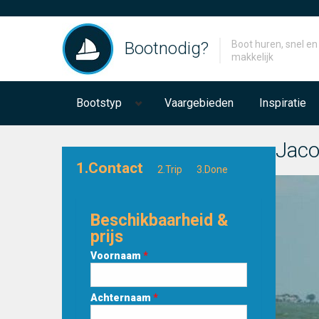
Bootnodig?
Boot huren, snel en
makkelijk
Bootstyp
Vaargebieden
Inspiratie
Jaco
1.Contact
2.Trip
3.Done
Beschikbaarheid &
prijs
Voornaam
*
Achternaam
*