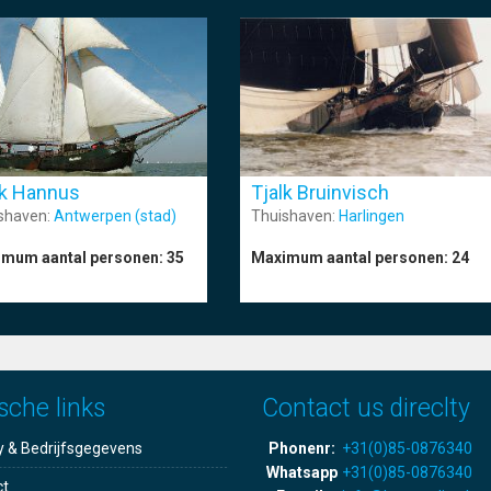
Tjalk Bruinvisch
lk Hannus
Thuishaven:
Harlingen
shaven:
Antwerpen (stad)
Maximum aantal personen:
24
mum aantal personen:
35
sche links
Contact us direclty
y & Bedrijfsgegevens
Phonenr:
+31(0)85-0876340
Whatsapp
+31(0)85-0876340
ct