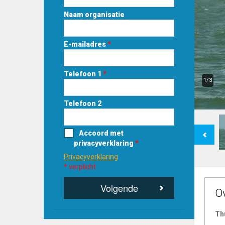
Naam organisatie
E-mailadres
*
Telefoon 1
*
1/3
Telefoon 2
Previous
Accoord met
privacyverklaring
*
Privacyverklaring
* verplicht
Volgende
O
Th