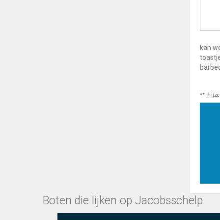
kan wo
toastj
barbec
** Prijz
Boten die lijken op Jacobsschelp