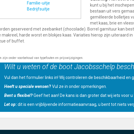
Familie-uitje
kunt u bij het inschepen
Bedrijfsuitje
bestaan uit vers gemaa
gemêleerde bolletjes v
met kaas, brie en vlee
rden geserveerd met zeebanket (chocolade). Borrel garnituur kan besta
e makreel, harde worst en blokjes kaas. Variaties hierop zijn uiteraard i
ue of buffet.
en zijn onder voorbehoud van typefouten en prijswijzigingen.
Wilt u weten of de boot Jacobsschelp besch
Vul dan het formulier links in! Wij controleren de beschikbaarheid en ge
Heeft u speciale wensen
?
Vul ze in onder opmerkingen.
Bent u flexibel?
Geef het aan! De kans is dan groter dat wij iets voor 
Let op
:
dit is een vrijblijvende informatieaanvraag, u bent tot niets verp