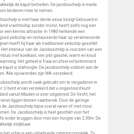
akkelijk de kajuit betreden. De jacobsschelp is mede
t om kinderen mee te nemen.
obsschelp is met haar derde eeuw bezig! Gebouwd in
lend vrachtschip zonder motor, heeft zelfs nog een
or een kermis attractie. In 1980 herkende een
goed zeilschip en restaureerde haar op verantwoorde
ijnen heeft hij haar als traditioneel zeilschip geschikt
.Het interieur van de Jacobsschelp is voorzien van een
mbuis met koelkast, vier pits gasstel, warm en koud
arming. Het geheel is fraai en sfeervol betimmerd
e kajuit is stahoogte. De jacobsschelp voldoet aan de
en. Alle opvarenden zijn WA-verzekerd.
obsschelp wordt vaak gebruikt om te vergaderen in
. U bent ervan verzekerd dat u ongestoord kunt
ied vanuit Muiden is zeer uitgebreid. De Vecht, het
eren liggen binnen vaarbereik. Door de geringe
de Jacobsschelp bijna overal varen of met mooi
omen. De Jacobsschelp is heel geschikt voor het
lfs onder bruggen door met een hoogte van 2.30m. De
kelijk strijkbaar.
n het schip is een uitgebreide catering mogelijk. Zo