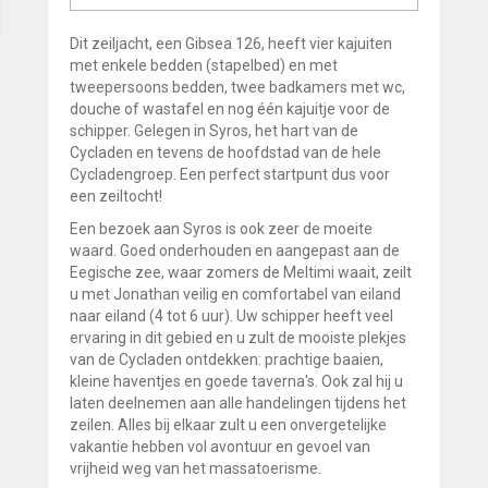
Dit zeiljacht, een Gibsea 126, heeft vier kajuiten
met enkele bedden (stapelbed) en met
tweepersoons bedden, twee badkamers met wc,
douche of wastafel en nog één kajuitje voor de
schipper. Gelegen in Syros, het hart van de
Cycladen en tevens de hoofdstad van de hele
Cycladengroep. Een perfect startpunt dus voor
een zeiltocht!
Een bezoek aan Syros is ook zeer de moeite
waard. Goed onderhouden en aangepast aan de
Eegische zee, waar zomers de Meltimi waait, zeilt
u met Jonathan veilig en comfortabel van eiland
naar eiland (4 tot 6 uur). Uw schipper heeft veel
ervaring in dit gebied en u zult de mooiste plekjes
van de Cycladen ontdekken: prachtige baaien,
kleine haventjes en goede taverna's. Ook zal hij u
laten deelnemen aan alle handelingen tijdens het
zeilen. Alles bij elkaar zult u een onvergetelijke
vakantie hebben vol avontuur en gevoel van
vrijheid weg van het massatoerisme.