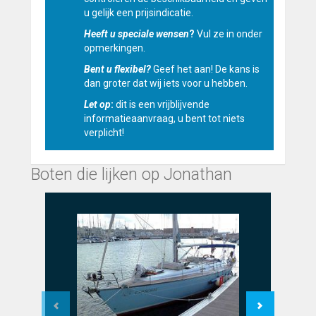
u gelijk een prijsindicatie.
Heeft u speciale wensen
?
Vul ze in onder
opmerkingen.
Bent u flexibel?
Geef het aan! De kans is
dan groter dat wij iets voor u hebben.
Let op
:
dit is een vrijblijvende
informatieaanvraag, u bent tot niets
verplicht!
Boten die lijken op Jonathan