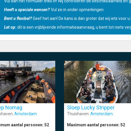
Vul dan het formulier links in! Wij controleren de beschikbaarheid en ge
Heeft u speciale wensen
?
Vul ze in onder opmerkingen.
Bent u flexibel?
Geef het aan! De kans is dan groter dat wij iets voor 
Let op
:
dit is een vrijblijvende informatieaanvraag, u bent tot niets verp
ep Nomag
Sloep Lucky Stripper
shaven:
Amsterdam
Thuishaven:
Amsterdam
mum aantal personen:
52
Maximum aantal personen:
52