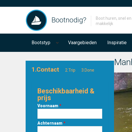
Bootnodig?
Boot huren, snel en
makkelijk
Bootstyp
Vaargebieden
Inspiratie
Man
1.Contact
2.Trip
3.Done
Beschikbaarheid &
prijs
Voornaam
*
Achternaam
*