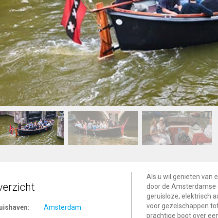
Als u wil genieten van
verzicht
door de Amsterdamse g
geruisloze, elektrisch 
voor gezelschappen to
uishaven:
Amsterdam
prachtige boot over ee