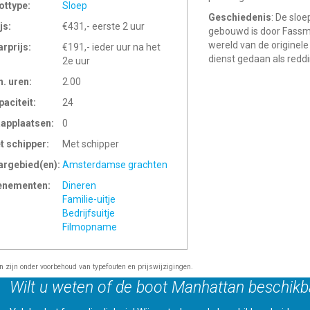
ottype:
Sloep
Geschiedenis
: De slo
js:
€431,- eerste 2 uur
gebouwd is door Fassme
wereld van de originele
arprijs:
€191,- ieder uur na het
dienst gedaan als reddi
2e uur
n. uren:
2.00
paciteit:
24
aapplaatsen:
0
t schipper:
Met schipper
argebied(en):
Amsterdamse grachten
enementen:
Dineren
Familie-uitje
Bedrijfsuitje
Filmopname
en zijn onder voorbehoud van typefouten en prijswijzigingen.
Wilt u weten of de boot Manhattan beschikb