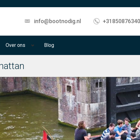
info@bootnodig.nl
+3185087634
Over ons
Blog
hattan