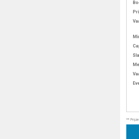
Bo
Pri
Va
Mi
Ca
Sl
Me
Va
Ev
** Prijz