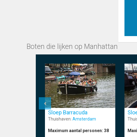
Boten die lijken op Manhattan
Sloep Barracuda
Slo
Thuishaven:
Amsterdam
Thui
Maximum aantal personen:
38
Maxi