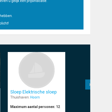
ven u gelijk een prijsindicatie.
u hebben.
licht!
Sloep Elektrische sloep
Thuishaven:
Hoorn
Maximum aantal personen:
12