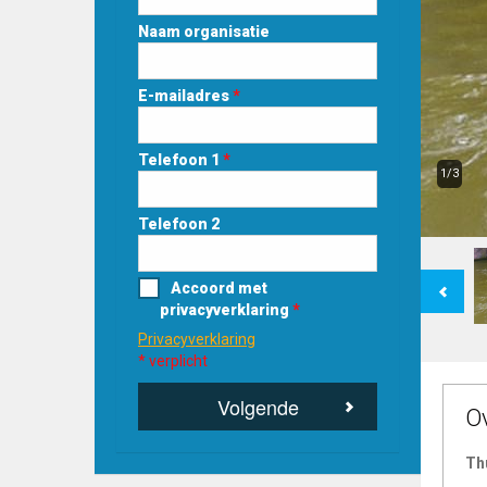
Naam organisatie
E-mailadres
*
Telefoon 1
*
1/3
Telefoon 2
Previous
Accoord met
privacyverklaring
*
Privacyverklaring
* verplicht
Volgende
O
Th