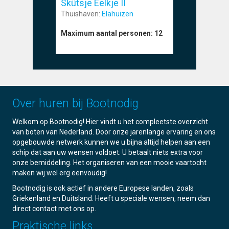
Skûtsje Eelkje II
Skûtsje
Thuishaven:
Elahuizen
Thuishave
Maximum aantal personen:
12
Maximum a
Over huren bij Bootnodig
Welkom op Bootnodig! Hier vindt u het compleetste overzicht
van boten van Nederland. Door onze jarenlange ervaring en ons
opgebouwde netwerk kunnen we u bijna altijd helpen aan een
schip dat aan uw wensen voldoet. U betaalt niets extra voor
onze bemiddeling. Het organiseren van een mooie vaartocht
maken wij wel erg eenvoudig!
Bootnodig is ook actief in andere Europese landen, zoals
Griekenland en Duitsland. Heeft u speciale wensen, neem dan
direct contact met ons op.
Praktische links