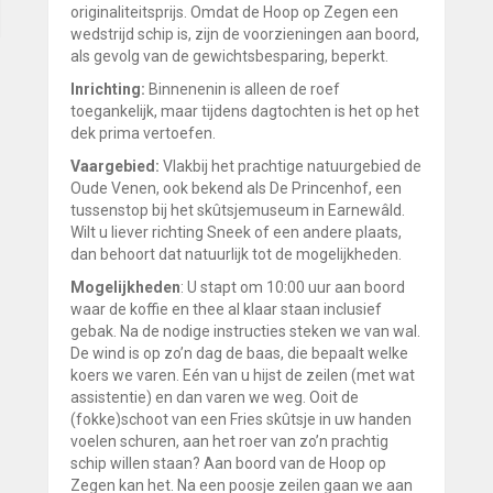
originaliteitsprijs. Omdat de Hoop op Zegen een
wedstrijd schip is, zijn de voorzieningen aan boord,
als gevolg van de gewichtsbesparing, beperkt.
Inrichting:
Binnenenin is alleen de roef
toegankelijk, maar tijdens dagtochten is het op het
dek prima vertoefen.
Vaargebied:
Vlakbij het prachtige natuurgebied de
Oude Venen, ook bekend als De Princenhof, een
tussenstop bij het skûtsjemuseum in Earnewâld.
Wilt u liever richting Sneek of een andere plaats,
dan behoort dat natuurlijk tot de mogelijkheden.
Mogelijkheden
: U stapt om 10:00 uur aan boord
waar de koffie en thee al klaar staan inclusief
gebak. Na de nodige instructies steken we van wal.
De wind is op zo’n dag de baas, die bepaalt welke
koers we varen. Eén van u hijst de zeilen (met wat
assistentie) en dan varen we weg. Ooit de
(fokke)schoot van een Fries skûtsje in uw handen
voelen schuren, aan het roer van zo’n prachtig
schip willen staan? Aan boord van de Hoop op
Zegen kan het. Na een poosje zeilen gaan we aan