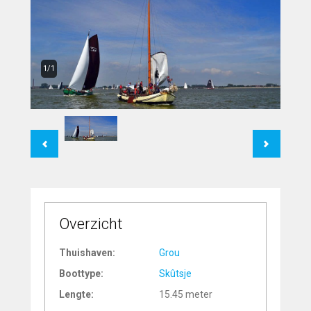
1/1
Previous
Next
Overzicht
Thuishaven:
Grou
Boottype:
Skûtsje
Lengte:
15.45 meter