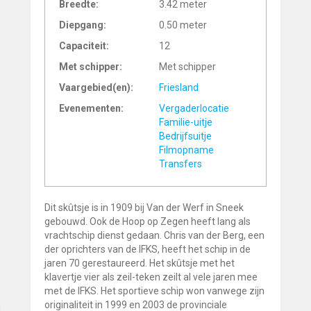
Breedte:
3.42 meter
Diepgang:
0.50 meter
Capaciteit:
12
Met schipper:
Met schipper
Vaargebied(en):
Friesland
Evenementen:
Vergaderlocatie
Familie-uitje
Bedrijfsuitje
Filmopname
Transfers
Dit skûtsje is in 1909 bij Van der Werf in Sneek
gebouwd. Ook de Hoop op Zegen heeft lang als
vrachtschip dienst gedaan. Chris van der Berg, een
der oprichters van de IFKS, heeft het schip in de
jaren 70 gerestaureerd. Het skûtsje met het
klavertje vier als zeil-teken zeilt al vele jaren mee
met de IFKS. Het sportieve schip won vanwege zijn
originaliteit in 1999 en 2003 de provinciale