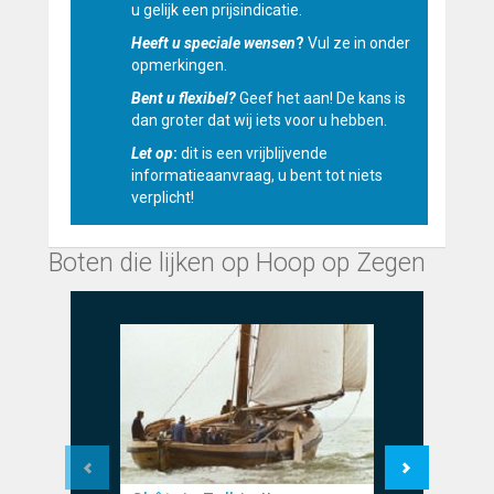
u gelijk een prijsindicatie.
Heeft u speciale wensen
?
Vul ze in onder
opmerkingen.
Bent u flexibel?
Geef het aan! De kans is
dan groter dat wij iets voor u hebben.
Let op
:
dit is een vrijblijvende
informatieaanvraag, u bent tot niets
verplicht!
Boten die lijken op Hoop op Zegen