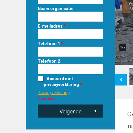
Naam organisatie
E-mailadres
*
Telefoon 1
*
1/2
Telefoon 2
Previous
Accoord met
privacyverklaring
*
Privacyverklaring
* verplicht
Volgende
O
Th