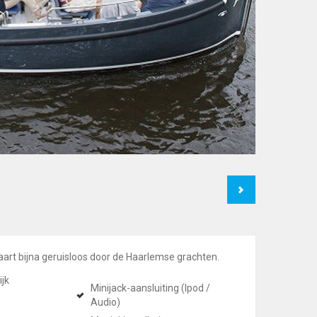
Next
aart bijna geruisloos door de Haarlemse grachten.
ijk
Minijack-aansluiting (Ipod /
Audio)