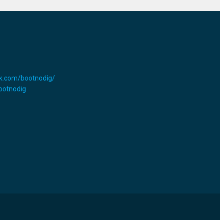
k.com/bootnodig/
Bootnodig