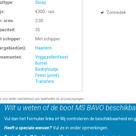
ottype:
Sloep
js:
€300,- uur
Zonnedek
n. uren:
2.00
paciteit:
35
t schipper:
Met schipper
argebied(en):
Haarlem
enementen:
Vrijgezellenfeest
Borrel
Bedrijfsuitje
Feest (privé)
Transfers
en zijn onder voorbehoud van typefouten en prijswijzigingen.
Wilt u weten of de boot MS BAVO beschikbaa
Vul dan het formulier links in! Wij controleren de beschikbaarheid en ge
Heeft u speciale wensen
?
Vul ze in onder opmerkingen.