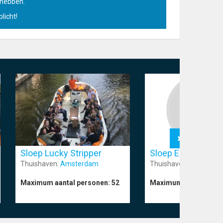
u hebben.
licht!
Sloep Lucky Stripper
Sloep Elektrische 
Thuishaven:
Amsterdam
Thuishaven:
Hoorn
Maximum aantal personen:
52
Maximum aantal pers