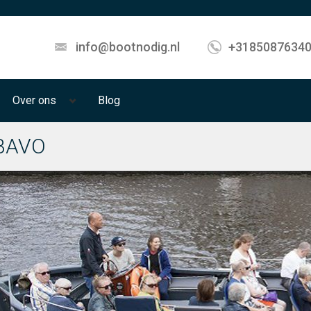
info@bootnodig.nl
+3185087634
Over ons
Blog
BAVO