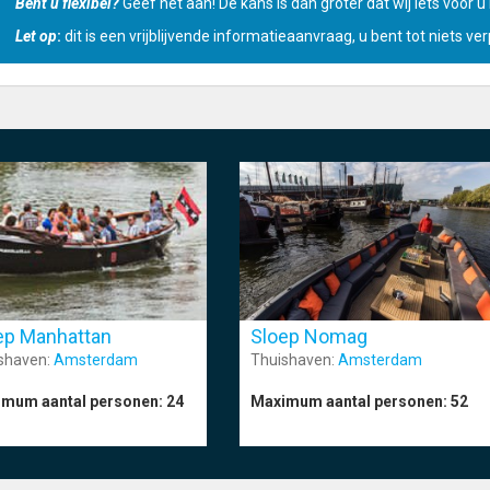
Bent u flexibel?
Geef het aan! De kans is dan groter dat wij iets voor 
Let op
:
dit is een vrijblijvende informatieaanvraag, u bent tot niets verp
ep Manhattan
Sloep Nomag
shaven:
Amsterdam
Thuishaven:
Amsterdam
mum aantal personen:
24
Maximum aantal personen:
52