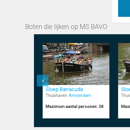
Boten die lijken op MS BAVO
Sloep Barracuda
Slo
Thuishaven:
Amsterdam
Thui
Maximum aantal personen:
38
Maxi