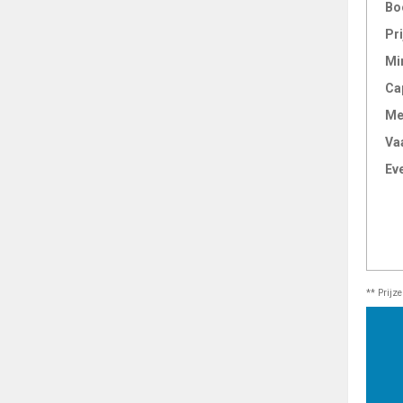
Bo
Pri
Mi
Ca
Me
Va
Ev
** Prijz