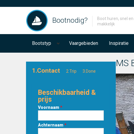
Bootnodig?
Boot huren, snel en
makkelijk
Bootstyp
Vaargebieden
Inspiratie
MS 
1.Contact
2.Trip
3.Done
Beschikbaarheid &
prijs
Voornaam
*
Achternaam
*