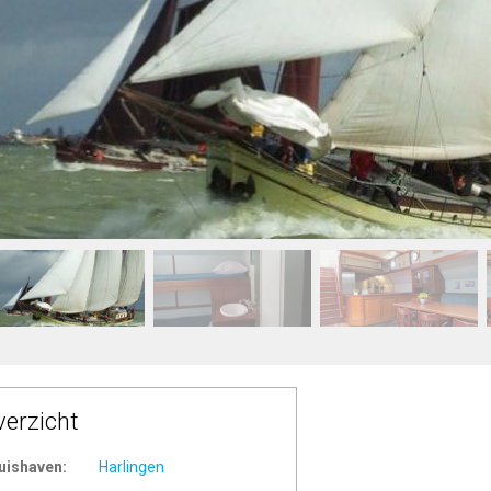
verzicht
uishaven:
Harlingen