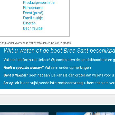
Productpresentatie
Filmopname
Feest (privé)
Familie-uitje
Dineren
Bedrijfsuitje
en zijn onder voorbehoud van typefouten en prijswijzigingen.
Wilt u weten of de boot Bree Sant beschikba
Vul dan het formulier links in! Wij controleren de beschikbaarheid en ge
Heeft u speciale wensen
?
Vul ze in onder opmerkingen.
Bent u flexibel?
Geef het aan! De kans is dan groter dat wij iets voor 
Let op
:
dit is een vrijblijvende informatieaanvraag, u bent tot niets verp