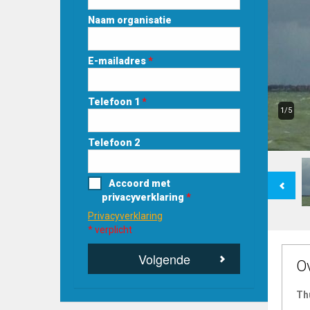
Naam organisatie
E-mailadres
*
Telefoon 1
*
1/5
Telefoon 2
Previous
Accoord met
privacyverklaring
*
Privacyverklaring
* verplicht
Volgende
O
Th