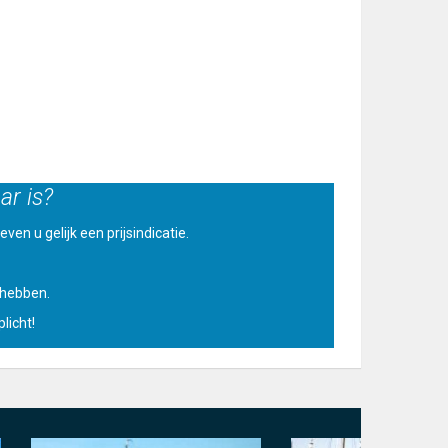
ar is?
ven u gelijk een prijsindicatie.
u hebben.
licht!