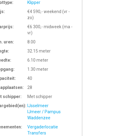
ottype:
Klipper
js:
€4 590,- weekend (vr -
zo)
arprijs:
€6 300,- midweek (ma -
vr)
n. uren:
8.00
ngte:
32.15 meter
eedte:
6.10 meter
epgang:
1.30 meter
paciteit:
40
aapplaatsen:
28
t schipper:
Met schipper
argebied(en):
IJsselmeer
IJmeer / Pampus
Waddenzee
enementen:
Vergaderlocatie
Transfers