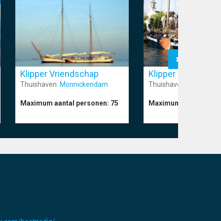
Klipper Vriendschap
Klipper Hoge Wier
Thuishaven:
Monnickendam
Thuishaven:
Muiden
Maximum aantal personen:
75
Maximum aantal pers