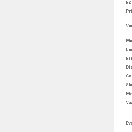
Bo
Pri
Va
Mi
Le
Br
Di
Ca
Sl
Me
Va
Ev