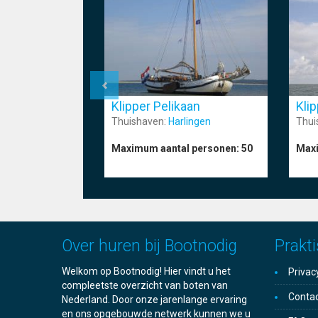
Klip
Klipper Pelikaan
Thui
Thuishaven:
Harlingen
Maxi
Maximum aantal personen:
50
Over huren bij Bootnodig
Prakti
Welkom op Bootnodig! Hier vindt u het
Privac
compleetste overzicht van boten van
Conta
Nederland. Door onze jarenlange ervaring
en ons opgebouwde netwerk kunnen we u