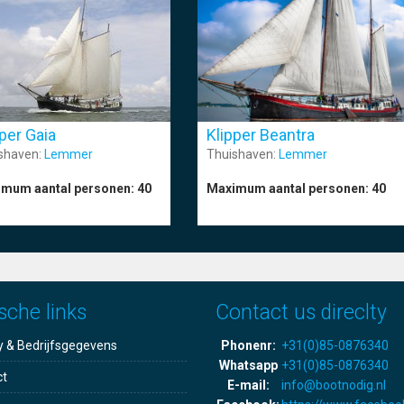
per Gaia
Klipper Beantra
shaven:
Lemmer
Thuishaven:
Lemmer
mum aantal personen:
40
Maximum aantal personen:
40
sche links
Contact us direclty
y & Bedrijfsgegevens
Phonenr:
+31(0)85-0876340
Whatsapp
+31(0)85-0876340
ct
E-mail:
info@bootnodig.nl