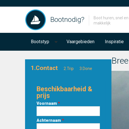
Bootnodig?
Boot huren, snel en
makkelijk
Bootstyp
Vaargebieden
Inspiratie
Bree
1.Contact
2.Trip
3.Done
Beschikbaarheid &
prijs
Voornaam
*
Achternaam
*