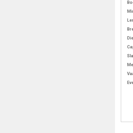
Bo
Mi
Le
Br
Di
Ca
Sl
Me
Va
Ev