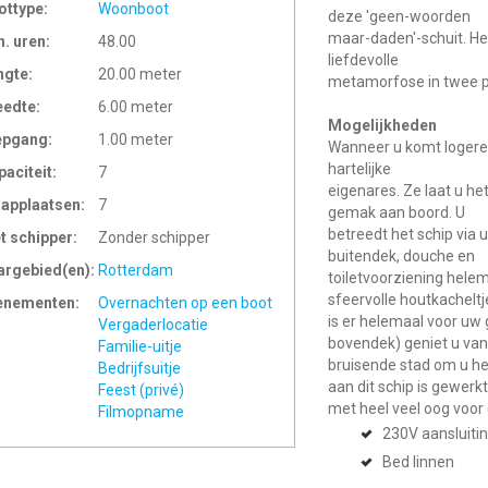
ottype:
Woonboot
deze 'geen-woorden
maar-daden'-schuit. He
n. uren:
48.00
liefdevolle
ngte:
20.00 meter
metamorfose in twee p
eedte:
6.00 meter
Mogelijkheden
epgang:
1.00 meter
Wanneer u komt logere
hartelijke
paciteit:
7
eigenares. Ze laat u he
aapplaatsen:
7
gemak aan boord. U
betreedt het schip via 
t schipper:
Zonder schipper
buitendek, douche en
argebied(en):
Rotterdam
toiletvoorziening helem
sfeervolle houtkacheltj
enementen:
Overnachten op een boot
is er helemaal voor uw 
Vergaderlocatie
bovendek) geniet u van
Familie-uitje
bruisende stad om u hee
Bedrijfsuitje
aan dit schip is gewerkt
Feest (privé)
met heel veel oog voor (
Filmopname
230V aansluiti
Bed linnen