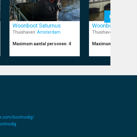
Woonboot Saturnus
Woonboot Jupiter
Thuishaven:
Amsterdam
Thuishaven:
Amsterd
Maximum aantal personen:
4
Maximum aantal pers
k.com/bootnodig/
Bootnodig