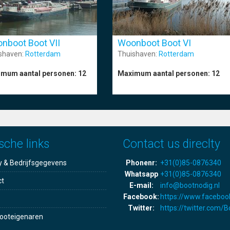
nboot Boot VII
Woonboot Boot VI
shaven:
Rotterdam
Thuishaven:
Rotterdam
mum aantal personen:
12
Maximum aantal personen:
12
sche links
Contact us direclty
y & Bedrijfsgegevens
Phonenr:
+31(0)85-0876340
Whatsapp
+31(0)85-0876340
ct
E-mail:
info@bootnodig.nl
Facebook:
https://www.faceboo
Twitter:
https://twitter.com/
ooteigenaren