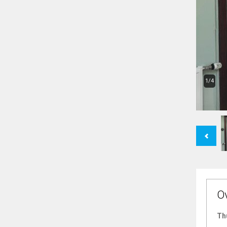
1/4
Previous
O
Th