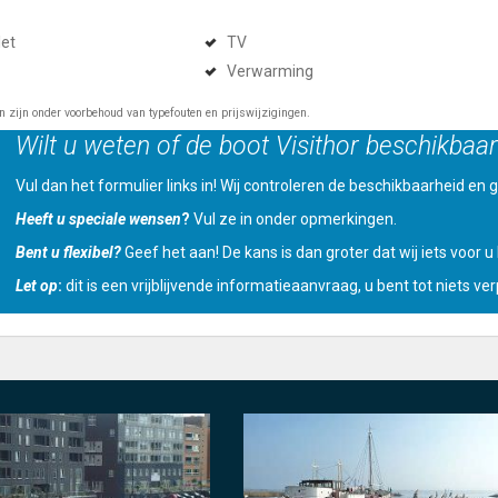
let
TV
Verwarming
en zijn onder voorbehoud van typefouten en prijswijzigingen.
Wilt u weten of de boot Visithor beschikbaar
Vul dan het formulier links in! Wij controleren de beschikbaarheid en ge
Heeft u speciale wensen
?
Vul ze in onder opmerkingen.
Bent u flexibel?
Geef het aan! De kans is dan groter dat wij iets voor 
Let op
:
dit is een vrijblijvende informatieaanvraag, u bent tot niets verp