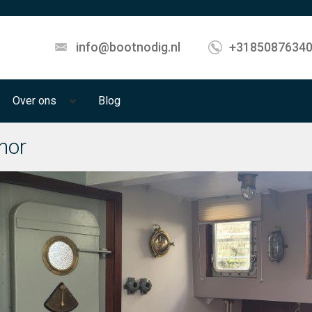
info@bootnodig.nl
+3185087634
Over ons
Blog
thor