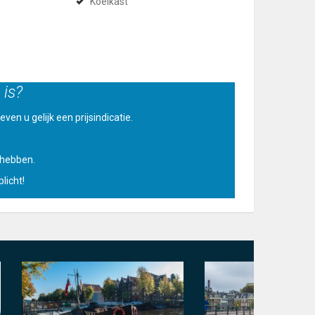
Koelkast
 is?
ven u gelijk een prijsindicatie.
u hebben.
licht!