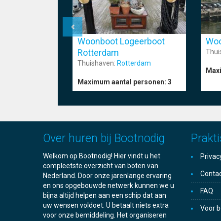
Woonboot Logeerboot
Woo
Rotterdam
Thui
Thuishaven:
Rotterdam
Maxi
Maximum aantal personen:
3
Over huren bij Bootnodig
Prakti
Welkom op Bootnodig! Hier vindt u het
Privac
compleetste overzicht van boten van
Conta
Nederland. Door onze jarenlange ervaring
en ons opgebouwde netwerk kunnen we u
FAQ
bijna altijd helpen aan een schip dat aan
uw wensen voldoet. U betaalt niets extra
Voor b
voor onze bemiddeling. Het organiseren