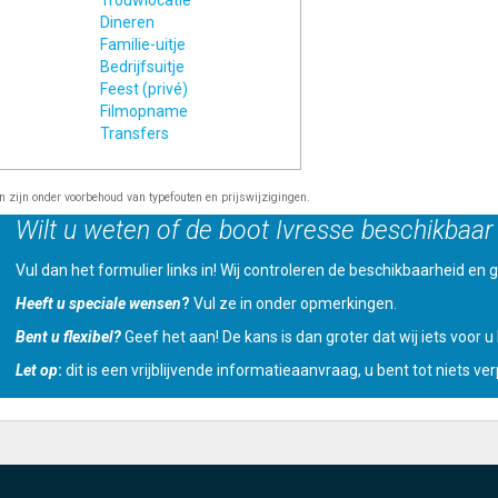
Trouwlocatie
Dineren
Familie-uitje
Bedrijfsuitje
Feest (privé)
Filmopname
Transfers
en zijn onder voorbehoud van typefouten en prijswijzigingen.
Wilt u weten of de boot Ivresse beschikbaar 
Vul dan het formulier links in! Wij controleren de beschikbaarheid en ge
Heeft u speciale wensen
?
Vul ze in onder opmerkingen.
Bent u flexibel?
Geef het aan! De kans is dan groter dat wij iets voor 
Let op
:
dit is een vrijblijvende informatieaanvraag, u bent tot niets verp