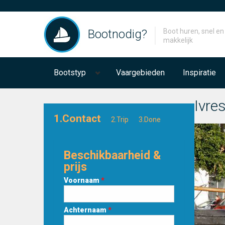
Bootnodig?
Boot huren, snel en
makkelijk
Bootstyp
Vaargebieden
Inspiratie
Ivre
1.Contact
2.Trip
3.Done
Beschikbaarheid &
prijs
Voornaam
*
Achternaam
*