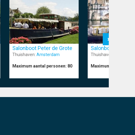
Salonboot Peter de Grote
Salonboot Aagje 
Thuishaven:
Amsterdam
Thuishaven:
Amsterd
Maximum aantal personen:
80
Maximum aantal pers