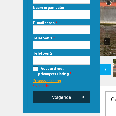
Naam organisatie
E-mailadres
*
Telefoon 1
*
1/3
Telefoon 2
Previous
Accoord met
privacyverklaring
*
Privacyverklaring
* verplicht
Volgende
O
Th