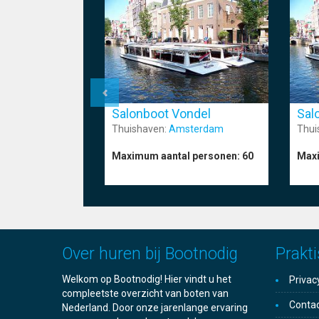
Salonboot Vondel
Sal
Thuishaven:
Amsterdam
Thui
Maximum aantal personen:
60
Maxi
Over huren bij Bootnodig
Prakti
Welkom op Bootnodig! Hier vindt u het
Privac
compleetste overzicht van boten van
Conta
Nederland. Door onze jarenlange ervaring