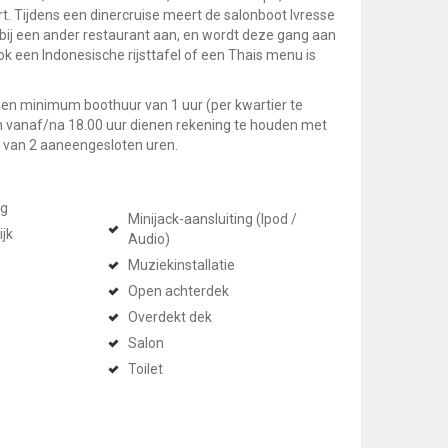
t. Tijdens een dinercruise meert de salonboot Ivresse
ij een ander restaurant aan, en wordt deze gang aan
k een Indonesische rijsttafel of een Thais menu is
en minimum boothuur van 1 uur (per kwartier te
 vanaf/na 18.00 uur dienen rekening te houden met
 van 2 aaneengesloten uren.
ng
Minijack-aansluiting (Ipod /
ijk
Audio)
Muziekinstallatie
Open achterdek
Overdekt dek
Salon
Toilet