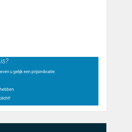
is?
ven u gelijk een prijsindicatie.
u hebben.
licht!