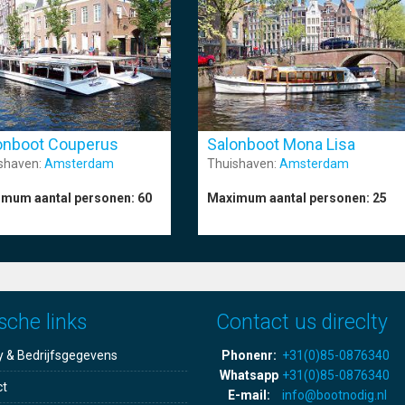
onboot Couperus
Salonboot Mona Lisa
shaven:
Amsterdam
Thuishaven:
Amsterdam
mum aantal personen:
60
Maximum aantal personen:
25
sche links
Contact us direclty
y & Bedrijfsgegevens
Phonenr:
+31(0)85-0876340
Whatsapp
+31(0)85-0876340
ct
E-mail:
info@bootnodig.nl