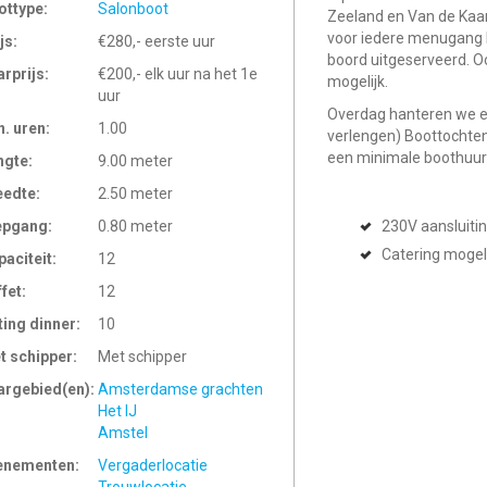
ottype:
Salonboot
Zeeland en Van de Kaar
voor iedere menugang b
js:
€280,- eerste uur
boord uitgeserveerd. Oo
arprijs:
€200,- elk uur na het 1e
mogelijk.
uur
Overdag hanteren we e
n. uren:
1.00
verlengen) Boottochten
een minimale boothuur
ngte:
9.00 meter
eedte:
2.50 meter
epgang:
0.80 meter
230V aansluiti
Catering mogel
paciteit:
12
ffet:
12
ting dinner:
10
t schipper:
Met schipper
argebied(en):
Amsterdamse grachten
Het IJ
Amstel
enementen:
Vergaderlocatie