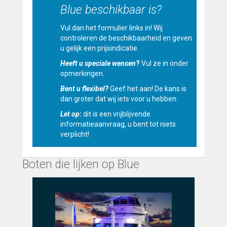
Blue beschikbaar is?
Vul dan het formulier links in! Wij
controleren de beschikbaarheid en geven
u gelijk een prijsindicatie.
Heeft u speciale wensen
?
Vul ze in onder
opmerkingen.
Bent u flexibel?
Geef het aan! De kans is
dan groter dat wij iets voor u hebben.
Let op
:
dit is een vrijblijvende
informatieaanvraag, u bent tot niets
verplicht!
Boten die lijken op Blue