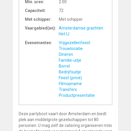
Min. uren:
2.00
Capaciteit:
72
Met schipper:
Met schipper
Vaargebied(en):
Amsterdamse grachten
Het IJ
Evenementen:
Vrijgezellenfeest
Trouwlocatie
Dineren
Familie-uitje
Borrel
Bedrijfsuitje
Feest (privé)
Filmopname
Transfers
Productpresentatie
Deze partyboot vaart door Amsterdam en biedt
plek aan middelgrote gezelschappen tot 80
personen. U mag zelf de catering organiseren mits