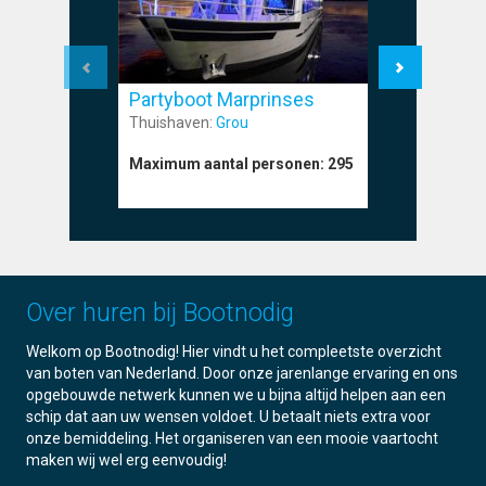
Partyboot Marprinses
Partyboo
Thuishaven:
Grou
Thuishave
Maximum aantal personen:
295
Maximum a
Over huren bij Bootnodig
Welkom op Bootnodig! Hier vindt u het compleetste overzicht
van boten van Nederland. Door onze jarenlange ervaring en ons
opgebouwde netwerk kunnen we u bijna altijd helpen aan een
schip dat aan uw wensen voldoet. U betaalt niets extra voor
onze bemiddeling. Het organiseren van een mooie vaartocht
maken wij wel erg eenvoudig!