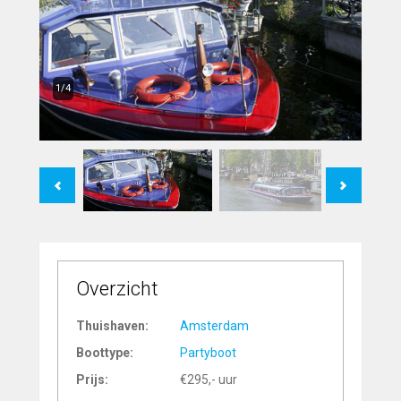
1/4
Previous
Next
Overzicht
Thuishaven:
Amsterdam
Boottype:
Partyboot
Prijs:
€295,- uur