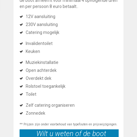
de boot afneemt voor minimaal 4 opvolgende uren
en per persoon 8 euro betaalt..
12V aansluiting
230V aansluiting
Catering mogelijk
Invalidentoilet
Keuken
Muziekinstallatie
Open achterdek
Overdekt dek
Rolstoel toegankelijk
Toilet
Zelf catering organiseren
Zonnedek
** Prijzen zijn onder voorbehoud van typefouten en prijswijzigingen.
Wilt u weten of de boot