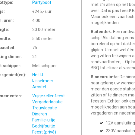
ottype:
Partyboot
met z'n allen op het b
over. Dat is pas feest!
js:
€245,- uur
Maar ook een vaartocht
n. uren:
4.00
mogelijkheden.
ngte:
20.00 meter
Buitendek:
Een rondvaa
schip! Als dat nog eens 
eedte:
5.50 meter
borrelend op het dakte
paciteit:
75
glijden. U moet wel één
weg zitten te kwijnen 
ting dinner:
21
rondvaartboten,... Op h
t schipper:
Met schipper
BBQ tot elkaar al vare
argebied(en):
Het IJ
Binnenruimte:
De binne
IJsselmeer
naar gelang uw wensen.
Amstel
meer dan goede stahoog
zitten of te dineren m
enementen:
Vrijgezellenfeest
feesten. Echter, ook ee
Vergaderlocatie
mogelijkheden aan boar
Trouwlocatie
vergaderen en naderha
Dineren
Familie-uitje
12V aansluiting
Bedrijfsuitje
230V aansluiti
Feest (privé)