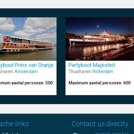
tyboot Prins van Oranje
Partyboot Majesteit
shaven:
Amsterdam
Thuishaven:
Rotterdam
mum aantal personen:
500
Maximum aantal personen:
600
sche links
Contact us direclty