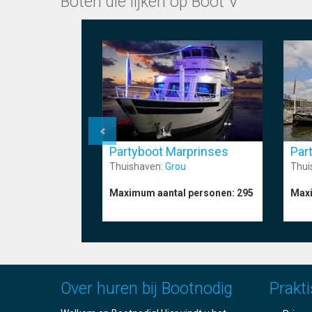
Boten die lijken op Boot V
Partyboot Marprinses
Par
Thuishaven:
Grou
Thui
Maximum aantal personen:
295
Maxi
Over huren bij Bootnodig
Prakti