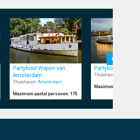
Partyboot Wapen van
Partyboot Kapitei
Amsterdam
Thuishaven:
Amsterd
Thuishaven:
Amsterdam
Maximum aantal pers
Maximum aantal personen:
175