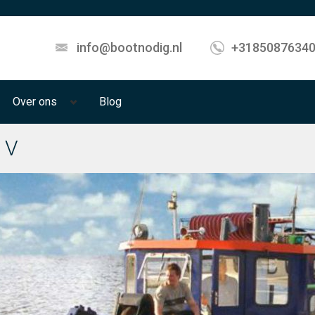
info@bootnodig.nl
+3185087634
Over ons
Blog
 V