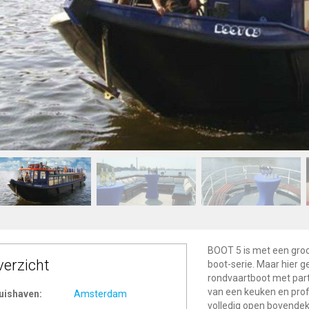
BOOT 5 is met een groo
verzicht
boot-serie. Maar hier ge
rondvaartboot met part
van een keuken en prof
uishaven:
Amsterdam
volledig open bovendek