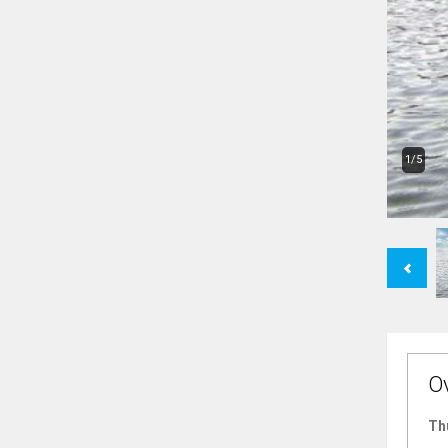
1/5
Previous
O
Th