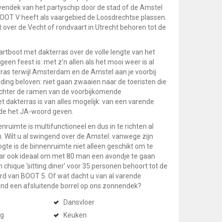
ovendek van het partyschip door de stad of de Amstel
 BOOT V heeft als vaargebied de Loosdrechtse plassen.
 over de Vecht of rondvaart in Utrecht behoren tot de
rtboot met dakterras over de volle lengte van het
geen feest is: met z’n allen als het mooi weer is al
rras terwijl Amsterdam en de Amstel aan je voorbij
 ding beloven: niet gaan zwaaien naar de toeristen die
achter de ramen van de voorbijkomende
et dakterras is van alles mogelijk: van een varende
nde het JA-woord geven.
nruimte is multifunctioneel en dus in te richten al
 Wilt u al swingend over de Amstel: vanwege zijn
te is de binnenruimte niet alleen geschikt om te
aar ook ideaal om met 80 man een avondje te gaan
n chique ‘sitting diner’ voor 35 personen behoort tot de
d van BOOT 5. Of wat dacht u van al varende
nd een afsluitende borrel op ons zonnendek?
Dansvloer
ng
Keuken