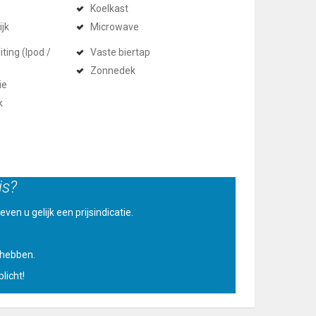
Koelkast
ijk
Microwave
ting (Ipod /
Vaste biertap
Zonnedek
ie
k
is?
ven u gelijk een prijsindicatie.
u hebben.
licht!