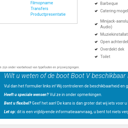
Filmopname
Barbeque
Transfers
Catering mogel
Productpresentatie
Minijack-aanslui
Audio)
Muziekinstallat
Open achterde
Overdekt dek
Toilet
en zijn onder voorbehoud van typefouten en prijswijzigingen.
Wilt u weten of de boot Boot V beschikbaar 
Vul dan het formulier links in! Wij controleren de beschikbaarheid en ge
Heeft u speciale wensen
?
Vul ze in onder opmerkingen.
Bent u flexibel?
Geef het aan! De kans is dan groter dat wij iets voor 
Let op
:
dit is een vrijblijvende informatieaanvraag, u bent tot niets verp