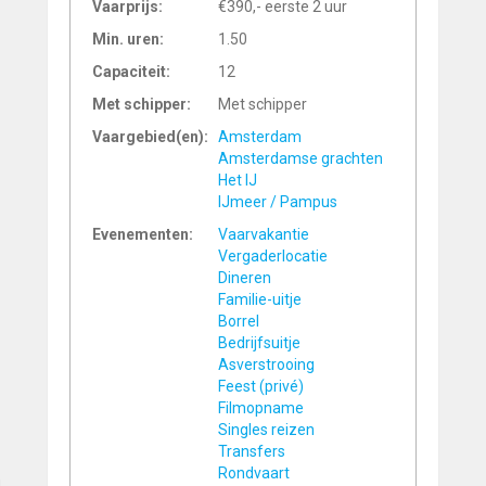
Vaarprijs:
€390,- eerste 2 uur
Min. uren:
1.50
Capaciteit:
12
Met schipper:
Met schipper
Vaargebied(en):
Amsterdam
Amsterdamse grachten
Het IJ
IJmeer / Pampus
Evenementen:
Vaarvakantie
Vergaderlocatie
Dineren
Familie-uitje
Borrel
Bedrijfsuitje
Asverstrooing
Feest (privé)
Filmopname
Singles reizen
Transfers
Rondvaart