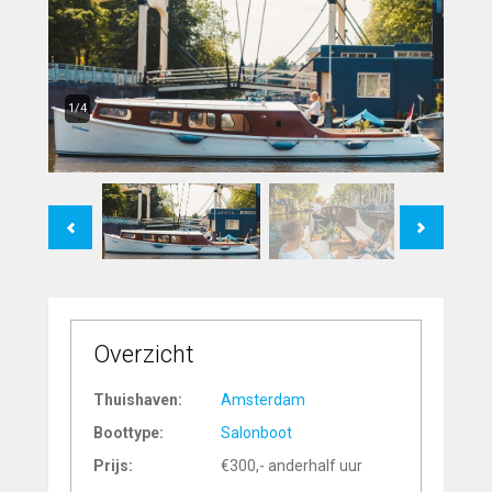
1/4
Previous
Next
Overzicht
Thuishaven:
Amsterdam
Boottype:
Salonboot
Prijs:
€300,- anderhalf uur