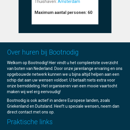
Thuishaven:
Amsterdam
Thuishave
Maximum aantal personen:
60
Maximum a
Over huren bij Bootnodig
Welkom op Bootnodig! Hier vindt u het compleetste overzicht
van boten van Nederland. Door onze jarenlange ervaring en ons
opgebouwde netwerk kunnen we u bijna altijd helpen aan een
schip dat aan uw wensen voldoet. U betaalt niets extra voor
onze bemiddeling. Het organiseren van een mooie vaartocht
maken wij wel erg eenvoudig!
Bootnodig is ook actief in andere Europese landen, zoals
Griekenland en Duitsland. Heeft u speciale wensen, neem dan
direct contact met ons op.
Praktische links