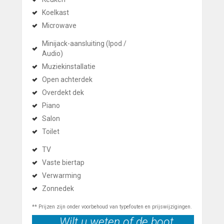
Koelkast
Microwave
Minijack-aansluiting (Ipod /
Audio)
Muziekinstallatie
Open achterdek
Overdekt dek
Piano
Salon
Toilet
TV
Vaste biertap
Verwarming
Zonnedek
** Prijzen zijn onder voorbehoud van typefouten en prijswijzigingen.
Wilt u weten of de boot