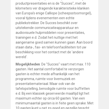
productpresentaties en is de "Succes", met de
kilometers ver dragende karakteristieke klanken
van Europa's enige Calliope (scheepsstoomorgel),
vooral tijdens evenementen een echte
publiekstrekker. De Succes beschikt over
uitstekende communicatieapparatuur en
audiovisuele hulpmiddelen voor presentaties,
trainingen e.d. Zodat het nuttige met het
aangename goed samen kunnen gaan. Aan boord
staan data-, fax- en telefoonfaciliteiten tot uw
beschikking voor het contact met de 'andere
wereld'.
Mogelijkheden
: De "Succes" vaart met max. 110
gasten. Het aantal comfortabel te verzorgen
gasten is echter mede afhankelijk van het
programma, ruimte voor livemuziek en
presentatiemateriaal. Maar ook van de
tafelopstelling, benodigde ruimte voor buffetten
e.d. Bij een klassiek geserveerde maaltijd ligt het
maximum echter op circa 60 gasten. Van een
minimumaantal gasten is in feite geen sprake. Met
10 gasten kunt u net zo goed en gezellig terecht