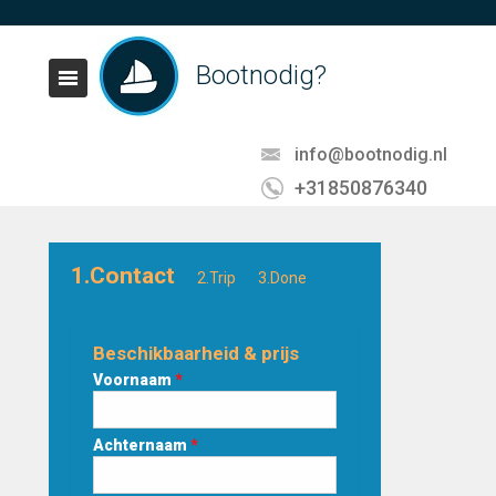
Bootnodig?
info@bootnodig.nl
+31850876340
1.Contact
2.Trip
3.Done
Beschikbaarheid & prijs
Voornaam
*
Achternaam
*