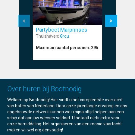
Partyboot Marprinses
Partyboo
Thuishaven:
Grou
Thuishave
Maximum aantal personen:
295
Maximum a
Over huren bij Bootnodig
Welkom op Bootnodig! Hier vindt u het compleetste overzicht
van boten van Nederland. Door onze jarenlange ervaring en ons
opgebouwde netwerk kunnen we u bijna altijd helpen aan een
schip dat aan uw wensen voldoet. U betaalt niets extra voor
onze bemiddeling. Het organiseren van een mooie vaartocht
maken wij wel erg eenvoudig!