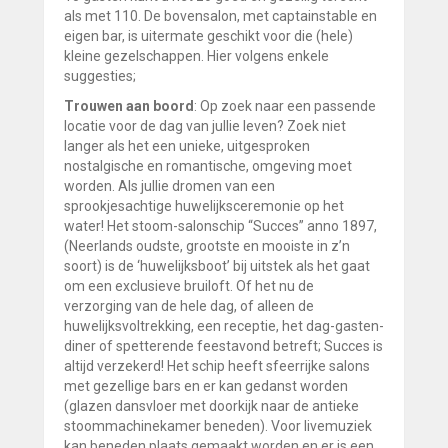
als met 110. De bovensalon, met captainstable en
eigen bar, is uitermate geschikt voor die (hele)
kleine gezelschappen. Hier volgens enkele
suggesties;
Trouwen aan boord
: Op zoek naar een passende
locatie voor de dag van jullie leven? Zoek niet
langer als het een unieke, uitgesproken
nostalgische en romantische, omgeving moet
worden. Als jullie dromen van een
sprookjesachtige huwelijksceremonie op het
water! Het stoom-salonschip “Succes” anno 1897,
(Neerlands oudste, grootste en mooiste in z’n
soort) is de ‘huwelijksboot’ bij uitstek als het gaat
om een exclusieve bruiloft. Of het nu de
verzorging van de hele dag, of alleen de
huwelijksvoltrekking, een receptie, het dag-gasten-
diner of spetterende feestavond betreft; Succes is
altijd verzekerd! Het schip heeft sfeerrijke salons
met gezellige bars en er kan gedanst worden
(glazen dansvloer met doorkijk naar de antieke
stoommachinekamer beneden). Voor livemuziek
kan beneden plaats gemaakt worden en er is een