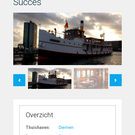
Succes
1/5
Previous
Next
Overzicht
Thuishaven:
Diemen