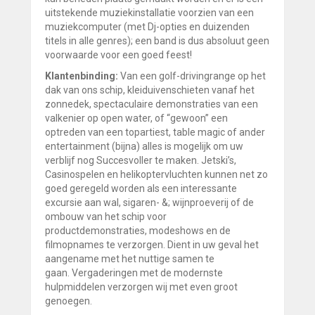
uitstekende muziekinstallatie voorzien van een
muziekcomputer (met Dj-opties en duizenden
titels in alle genres); een band is dus absoluut geen
voorwaarde voor een goed feest!
Klantenbinding:
Van een golf-drivingrange op het
dak van ons schip, kleiduivenschieten vanaf het
zonnedek, spectaculaire demonstraties van een
valkenier op open water, of “gewoon” een
optreden van een topartiest, table magic of ander
entertainment (bijna) alles is mogelijk om uw
verblijf nog Succesvoller te maken. Jetski’s,
Casinospelen en helikoptervluchten kunnen net zo
goed geregeld worden als een interessante
excursie aan wal, sigaren- &; wijnproeverij of de
ombouw van het schip voor
productdemonstraties, modeshows en de
filmopnames te verzorgen. Dient in uw geval het
aangename met het nuttige samen te
gaan. Vergaderingen met de modernste
hulpmiddelen verzorgen wij met even groot
genoegen.