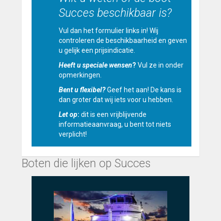
Succes beschikbaar is?
Vul dan het formulier links in! Wij
controleren de beschikbaarheid en geven
u gelijk een prijsindicatie.
Heeft u speciale wensen
?
Vul ze in onder
opmerkingen.
Bent u flexibel?
Geef het aan! De kans is
dan groter dat wij iets voor u hebben.
Let op
:
dit is een vrijblijvende
informatieaanvraag, u bent tot niets
verplicht!
Boten die lijken op Succes