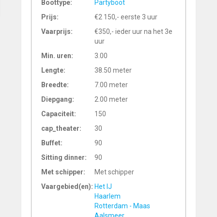
Boottype:
Partyboot
Prijs:
€2 150,- eerste 3 uur
Vaarprijs:
€350,- ieder uur na het 3e
uur
Min. uren:
3.00
Lengte:
38.50 meter
Breedte:
7.00 meter
Diepgang:
2.00 meter
Capaciteit:
150
cap_theater:
30
Buffet:
90
Sitting dinner:
90
Met schipper:
Met schipper
Vaargebied(en):
Het IJ
Haarlem
Rotterdam - Maas
Aalsmeer